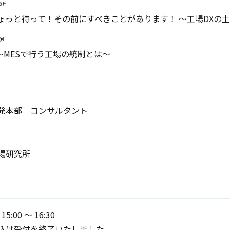
究所
ちょっと待って！その前にすべきことがあります！​ ～工場DXの
究所
デモ ～MESで行う工場の統制とは～
発本部 コンサルタント
研究所​
5:00 〜 16:30
込は受付を終了いたしました。