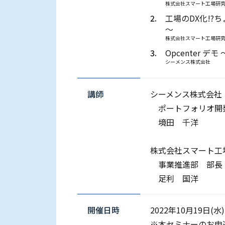
株式会社スマート工場研
2.
工場のDX化!?
～​
株式会社スマート工場研
3.
Opcenter 
シーメンス株式会社
講師
シーメンス株式会社​
ポートフォリオ開
境田 千洋​
株式会社スマート工場
事業推進部 部長​
足利 国洋​
開催⽇時
2022年10⽉19⽇(水) 1
※本セミナーのお申